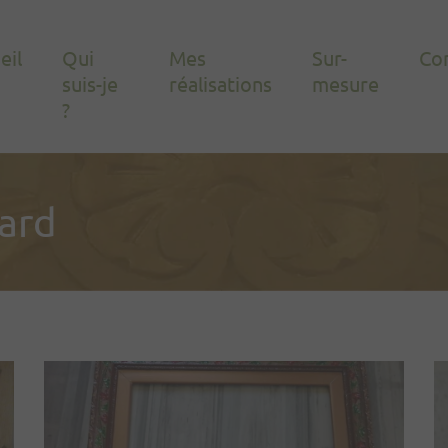
eil
Qui
Mes
Sur-
Co
suis-je
réalisations
mesure
?
card