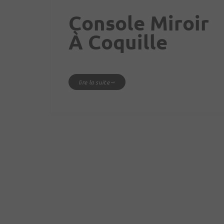
Console Miroir
À Coquille
lire la suite