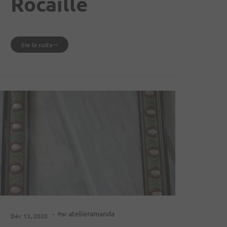
Rocaille
lire la suite
atelieramanda
Par
Déc 13, 2020