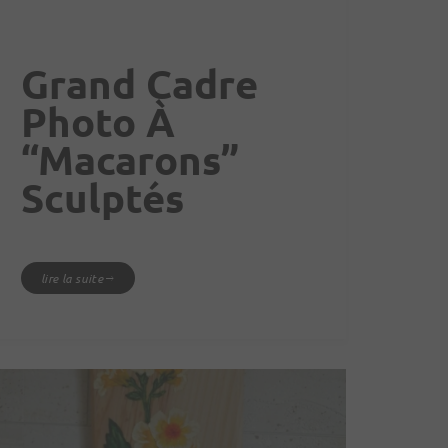
Grand Cadre
Photo À
“macarons”
Sculptés
lire la suite