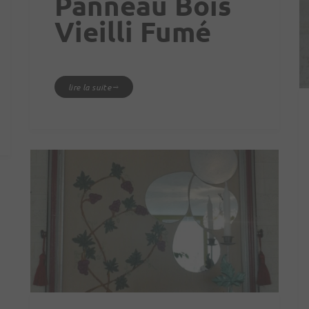
Panneau Bois
Vieilli Fumé
lire la suite