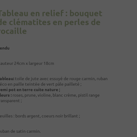
Tableau en relief : bouquet
de clématites en perles de
rocaille
endu
auteur 24cm x largeur 18cm
ableau:
toile de jute avec essuyé de rouge carmin, ruban
éco en paille teintée de vert pâle pailleté ;
emi pot en terre cuite nature ;
leurs :
roses, prune, violine, blanc crème, pistil range
ransparent ;
euilles : bords argent, coeurs noir brillant ;
uban de satin carmin.