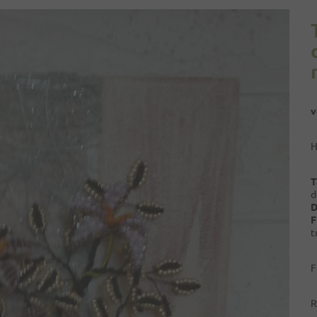
v
H
T
d
D
F
t
F
R