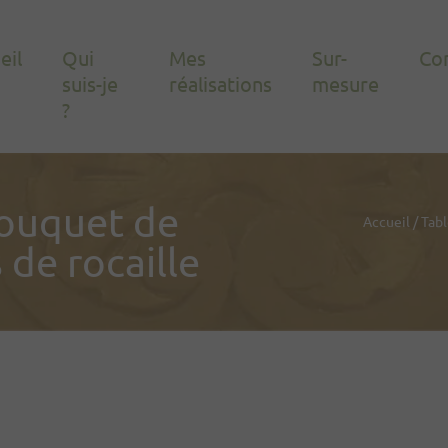
eil
Qui
Mes
Sur-
Co
suis-je
réalisations
mesure
?
bouquet de
Accueil
/
Tabl
 de rocaille