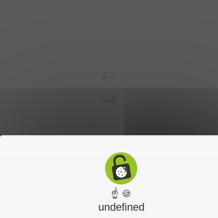
☝ 🍪
undefined