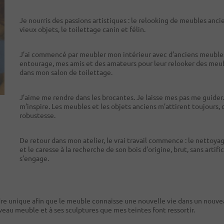
Je nourris des passions artistiques : le relooking de meubles anc
vieux objets, le toilettage canin et félin.
J’ai commencé par meubler mon intérieur avec d’anciens meubles qu
entourage, mes amis et des amateurs pour leur relooker des meubl
dans mon salon de toilettage.
J’aime me rendre dans les brocantes. Je laisse mes pas me guider
m’inspire. Les meubles et les objets anciens m’attirent toujours, c
robustesse.
De retour dans mon atelier, le vrai travail commence : le nettoyag
et le caresse à la recherche de son bois d’origine, brut, sans artific
s’engage.
re unique afin que le meuble connaisse une nouvelle vie dans un nouveau
veau meuble et à ses sculptures que mes teintes font ressortir.