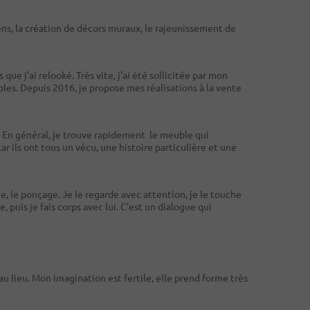
iens, la création de décors muraux, le rajeunissement de
e j’ai relooké. Très vite, j’ai été sollicitée par mon
es. Depuis 2016, je propose mes réalisations à la vente
. En général, je trouve rapidement le meuble qui
ar ils ont tous un vécu, une histoire particulière et une
e, le ponçage. Je le regarde avec attention, je le touche
e, puis je fais corps avec lui. C’est un dialogue qui
 lieu. Mon imagination est fertile, elle prend forme très