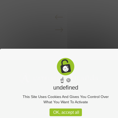
☝ 🍪
undefined
This Site Uses Cookies And Gives You Control Over
What You Want To Activate
Contact
Plan du site
Mentions légales
OK, accept all