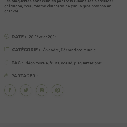
Les plaquettes sont réunies par trois rubans satin tressés :
châtaigne, ocre, marron clair terminé par un gros pompon en
chanvre.
DATE :
28 Février 2021
CATÉGORIE :
À vendre, Décorations murale
TAG :
déco murale, fruits, noeud, plaquettes bois
PARTAGER :