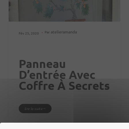
atelieramanda
Par
Fév 25, 2020
Panneau
D’entrée Avec
Coffre À Secrets
lire la suite