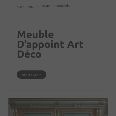
atelieramanda
Par
Mar 13, 2020
Meuble
D’appoint Art
Déco
lire la suite