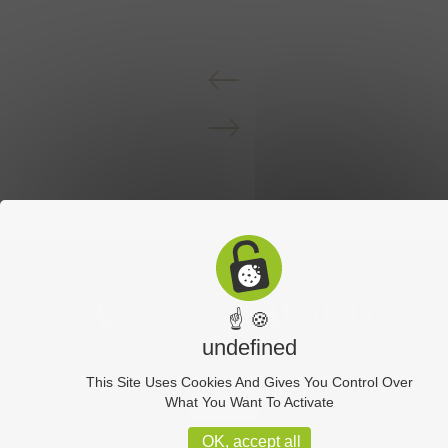
☝ 🍪
undefined
This Site Uses Cookies And Gives You Control Over
What You Want To Activate
Contact
Plan du site
Mentions légales
OK, accept all