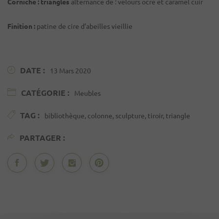
Corniche : triangles
alternance de : velours ocre et caramel cuir
Finition :
patine de cire d’abeilles vieillie
DATE :
13 Mars 2020
CATÉGORIE :
Meubles
TAG :
bibliothèque, colonne, sculpture, tiroir, triangle
PARTAGER :