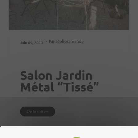
atelieramanda
Par
Juin 09, 2020
Salon Jardin
Métal “tissé”
lire la suite