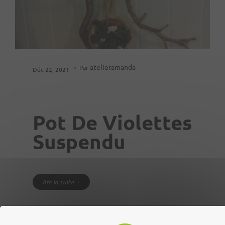
atelieramanda
Par
Déc 22, 2021
Pot De Violettes
Suspendu
lire la suite