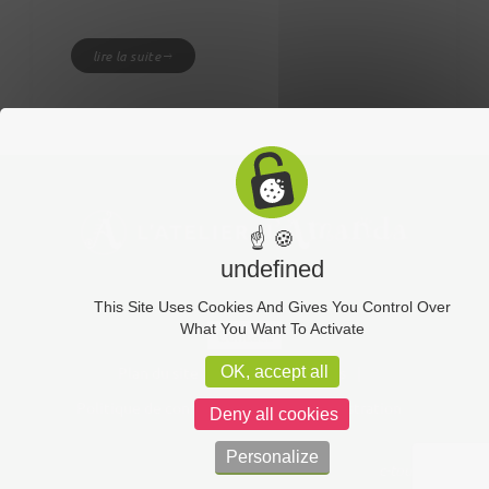
lire la suite
☝ 🍪
undefined
This Site Uses Cookies And Gives You Control Over
What You Want To Activate
Contact
OK, accept all
Plan du site
Mentions légales
Politique de confidentialité
Administration
Deny all cookies
Personalize
c-toucom web