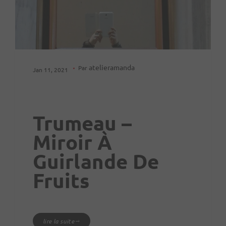
atelieramanda
Par
Jan 11, 2021
Trumeau –
Miroir À
Guirlande De
Fruits
lire la suite