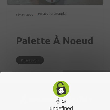
atelieramanda
Par
Fév 24, 2020
Palette À Noeud
lire la suite
☝ 🍪
undefined