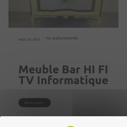
atelieramanda
Par
Août 29, 2021
Meuble Bar HI FI
TV Informatique
lire la suite