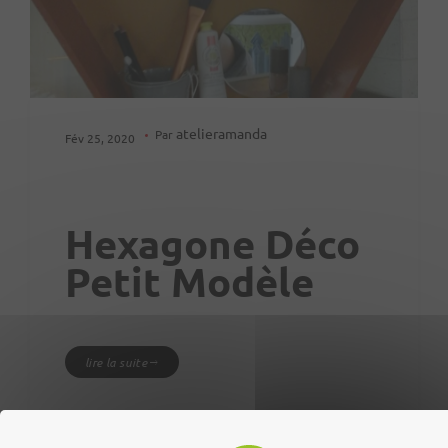
atelieramanda
Par
Fév 25, 2020
Hexagone Déco
Petit Modèle
lire la suite