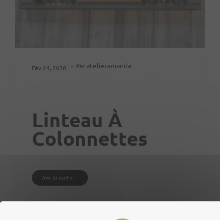
atelieramanda
Par
Fév 24, 2020
Linteau À
Colonnettes
lire la suite