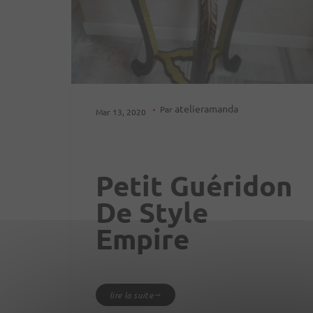
atelieramanda
Par
Mar 13, 2020
Petit Guéridon
De Style
Empire
lire la suite