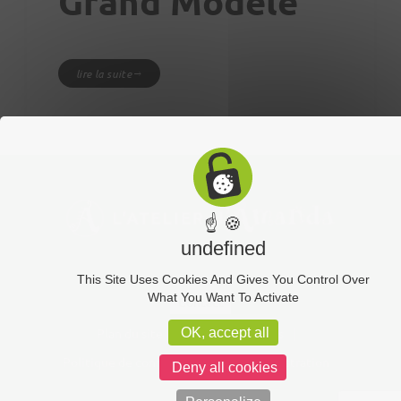
Grand Modèle
lire la suite
☝ 🍪
undefined
This Site Uses Cookies And Gives You Control Over
What You Want To Activate
Contact
Plan du site
Mentions légales
OK, accept all
Politique de confidentialité
Administration
Deny all cookies