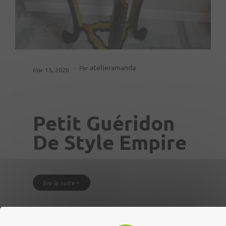
atelieramanda
Par
Mar 13, 2020
Petit Guéridon
De Style Empire
lire la suite