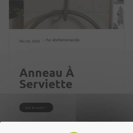
atelieramanda
Par
Fév 26, 2020
Anneau À
Serviette
lire la suite