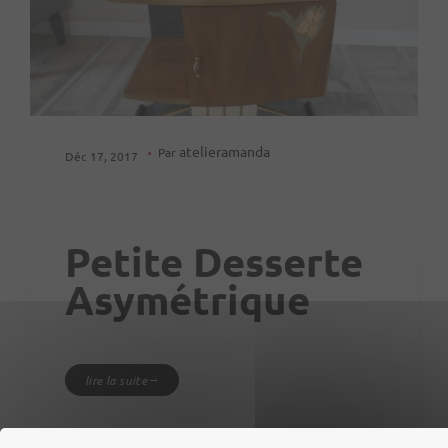
atelieramanda
Par
Déc 17, 2017
Petite Desserte
Asymétrique
lire la suite