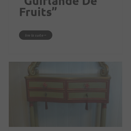
“Guirlande De
Fruits”
lire la suite