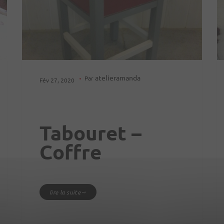
atelieramanda
Par
Fév 27, 2020
Tabouret –
Coffre
lire la suite