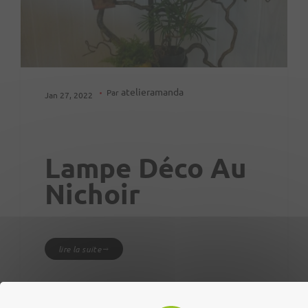
atelieramanda
Par
Jan 27, 2022
Lampe Déco Au
Nichoir
lire la suite