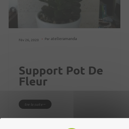
atelieramanda
Par
Fév 26, 2020
Support Pot De
Fleur
lire la suite