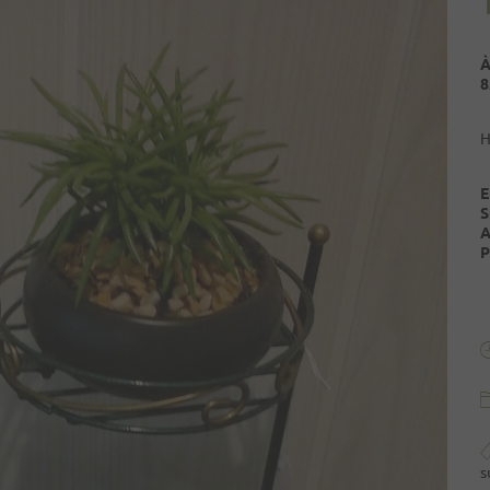
À
8
H
E
S
A
P
s