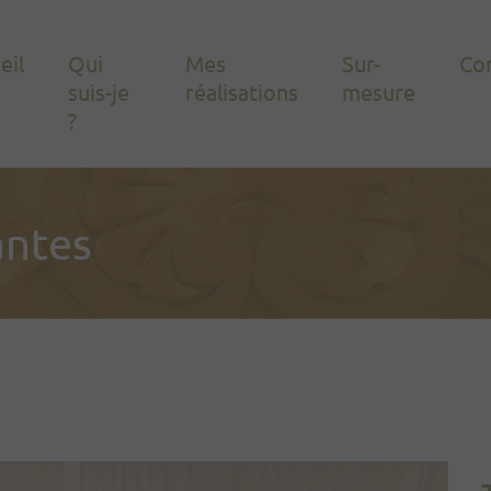
eil
Qui
Mes
Sur-
Co
suis-je
réalisations
mesure
?
antes