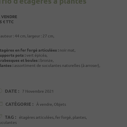
Trio d’étagères à plantes
 VENDRE
5 € TTC
auteur : 44 cm, largeur : 27 cm,
tagères en fer forgé articulées :
noir mat,
upports pots :
vert épicéa,
rabesques et boules :
bronze,
lantes :
assortiment de suculantes naturelles (à arroser),
DATE :
7 Novembre 2021
CATÉGORIE :
À vendre, Objets
TAG :
étagères articulées, fer forgé, plantes,
uculantes