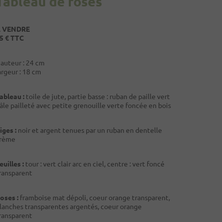
Tableau de roses
 VENDRE
5 € TTC
auteur : 24 cm
argeur : 18 cm
ableau :
toile de jute, partie basse : ruban de paille vert
âle pailleté avec petite grenouille verte foncée en bois
iges :
noir et argent tenues par un ruban en dentelle
rème
euilles :
tour : vert clair arc en ciel, centre : vert foncé
ransparent
oses :
framboise mat dépoli, coeur orange transparent,
lanches transparentes argentés, coeur orange
ransparent