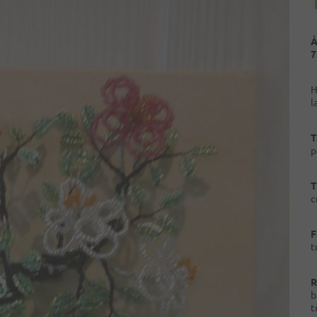
À
7
H
l
T
p
T
c
F
t
R
b
t