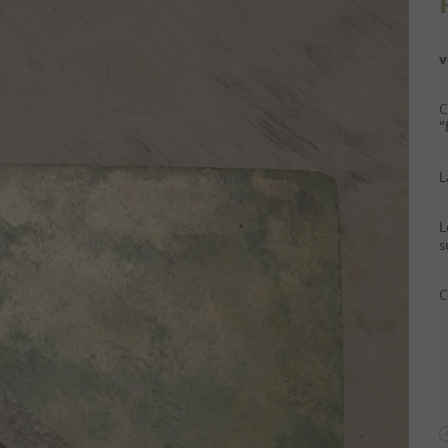
v
C
“
L
L
s
C