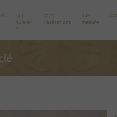
eil
Qui
Mes
Sur-
Co
suis-je
réalisations
mesure
?
clé