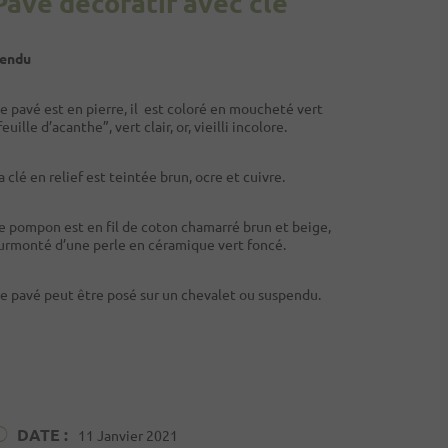
Pavé décoratif avec clé
endu
e pavé est en pierre, il est coloré en moucheté vert
feuille d’acanthe”, vert clair, or, vieilli incolore.
a clé en relief est teintée brun, ocre et cuivre.
e pompon est en fil de coton chamarré brun et beige,
urmonté d’une perle en céramique vert foncé.
e pavé peut être posé sur un chevalet ou suspendu.
DATE :
11 Janvier 2021