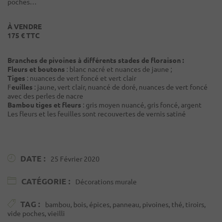
poches…
À VENDRE
175 € TTC
Branches de pivoines à différents stades de floraison :
Fleurs et boutons
: blanc nacré et nuances de jaune ;
Tiges
: nuances de vert foncé et vert clair
F
euilles
: jaune, vert clair, nuancé de doré, nuances de vert foncé
avec des perles de nacre
Bambou
tiges et fleurs
: gris moyen nuancé, gris foncé, argent
Les fleurs et les feuilles sont recouvertes de vernis satiné
DATE :
25 Février 2020
CATÉGORIE :
Décorations murale
TAG :
bambou, bois, épices, panneau, pivoines, thé, tiroirs,
vide poches, vieilli