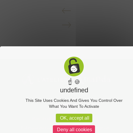
☝ 🍪
undefined
This Site Uses Cookies And Gives You Control Over
What You Want To Activate
Contact
Plan du site
Mentions légales
OK, accept all
Politique de confidentialité
Administration
Deny all cookies