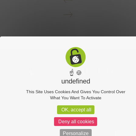
☝ 🍪
undefined
This Site Uses Cookies And Gives You Control Over
What You Want To Activate
Contact
Plan du site
Mentions légales
OK, accept all
Politique de confidentialité
Administration
Deny all cookies
Personalize