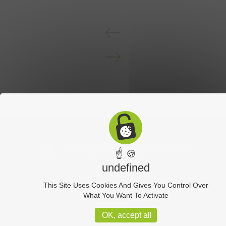
☝ 🍪
undefined
This Site Uses Cookies And Gives You Control Over
What You Want To Activate
Contact
Plan du site
Mentions légales
OK, accept all